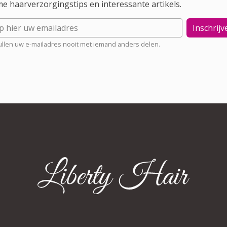
me haarverzorgingstips en interessante artikels.
Inschrijv
llen uw e-mailadres nooit met iemand anders delen.