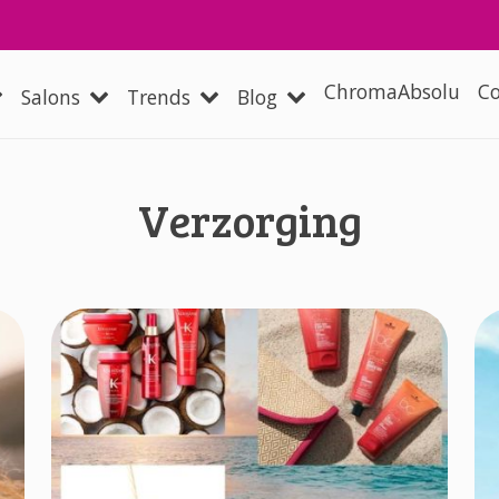
Overslaan en naar de inhoud
 navigation
ChromaAbsolu
Co
Salons
Trends
Blog
Verzorging