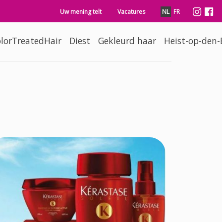
 gaan
Secondary navigation
Soc
Uw mening telt
Vacatures
NL
FR
lorTreatedHair
Diest
Gekleurd haar
Heist-op-den-