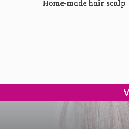
Home-made hair scalp
Paginering
V