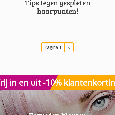
Tips tegen gespleten
haarpunten!
Volgende pagina
Pagina 1
››
rij in en uit -10% klantenkorti