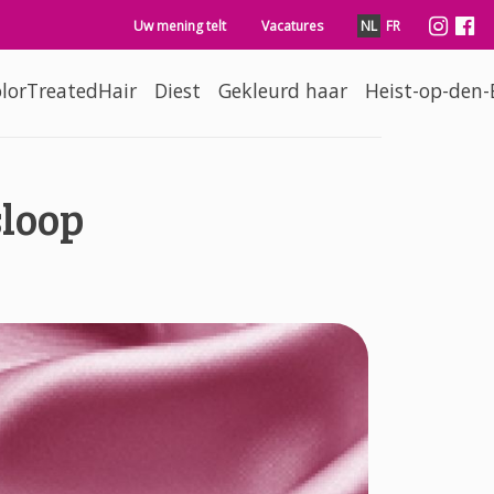
 gaan
Secondary navigation
Soc
Uw mening telt
Vacatures
NL
FR
lorTreatedHair
Diest
Gekleurd haar
Heist-op-den-
sloop