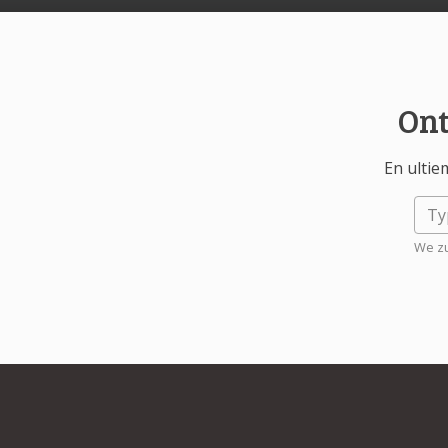
Ont
En ultie
We zu