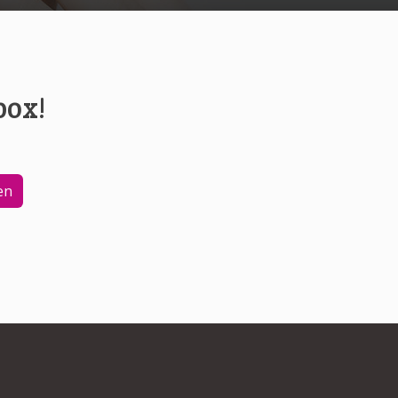
box!
en