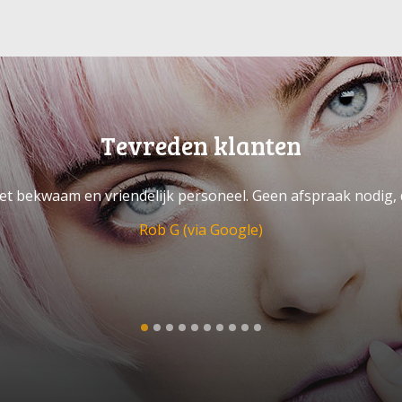
Tevreden klanten
 bekwaam en vriendelijk personeel. Geen afspraak nodig, 
Rob G (via Google)