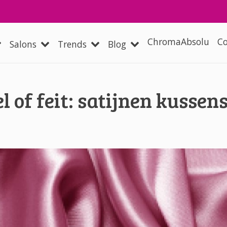
Overslaan en naar de inhoud
 navigation
ChromaAbsolu
Co
Salons
Trends
Blog
l of feit: satijnen kussen