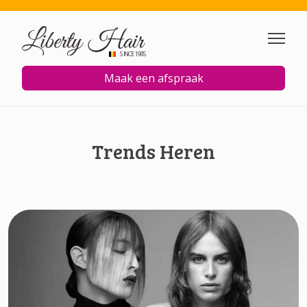
Overslaan en naar de inhoud
SINCE 1985
Maak een afspraak
Trends Heren