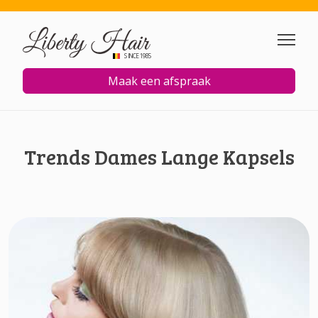
Overslaan en naar de inhoud
SINCE 1985
Maak een afspraak
Trends Dames Lange Kapsels