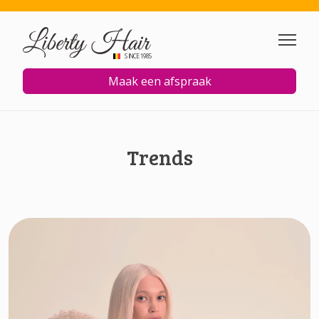
Overslaan en naar de inhoud
SINCE 1985
Maak een afspraak
Trends