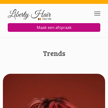
Overslaan en naar de inhoud
SINCE 1985
Maak een afspraak
Trends