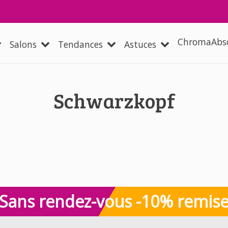
Aller au contenu principal
 navigation
ChromaAbs
Salons
Tendances
Astuces
Schwarzkopf
Sans rendez-vous -10% remis