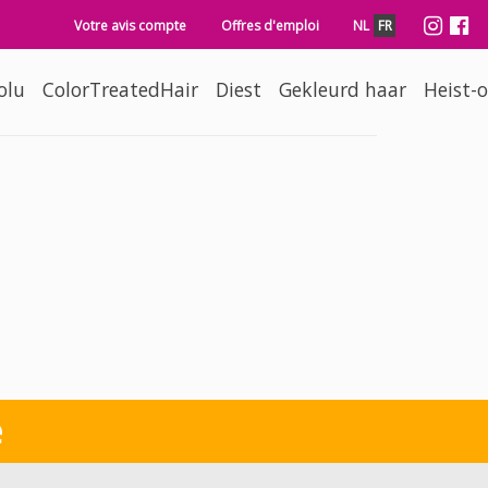
Secondary navigation
Soc
Votre avis compte
Offres d'emploi
NL
FR
olu
ColorTreatedHair
Diest
Gekleurd haar
Heist-
e