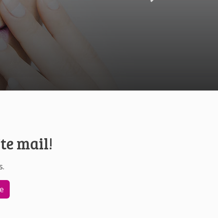
te mail!
s.
re