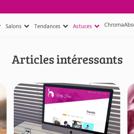
Aller au contenu principal
 navigation
ChromaAbs
Salons
Tendances
Astuces
Articles intéressants