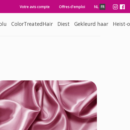
Secondary navigation
Soc
Votre avis compte
Offres d'emploi
NL
FR
olu
ColorTreatedHair
Diest
Gekleurd haar
Heist-