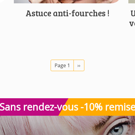
Astuce anti-fourches !
U
v
Page suivante
Page 1
››
Sans rendez-vous -10% remis