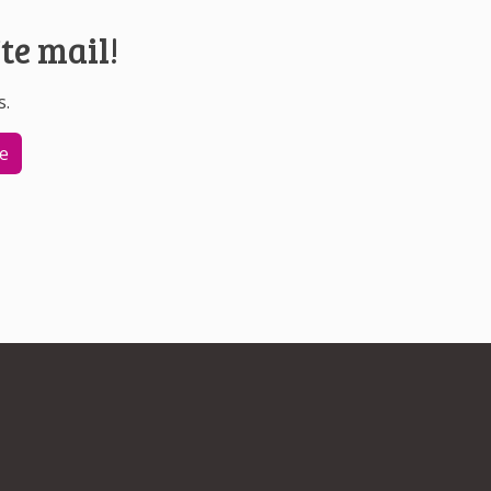
te mail!
s.
re